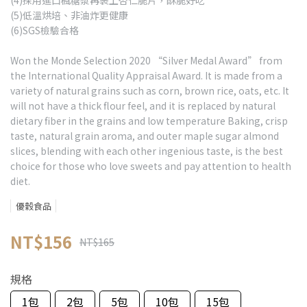
(4)採用進口楓糖漿再裹上杏仁脆片，酥脆好吃
(5)低溫烘培、非油炸更健康
(6)SGS檢驗合格
Won the Monde Selection 2020 “Silver Medal Award” from
the International Quality Appraisal Award. It is made from a
variety of natural grains such as corn, brown rice, oats, etc. It
will not have a thick flour feel, and it is replaced by natural
dietary fiber in the grains and low temperature Baking, crisp
taste, natural grain aroma, and outer maple sugar almond
slices, blending with each other ingenious taste, is the best
choice for those who love sweets and pay attention to health
diet.
優穀食品
NT$156
NT$165
規格
1包
2包
5包
10包
15包