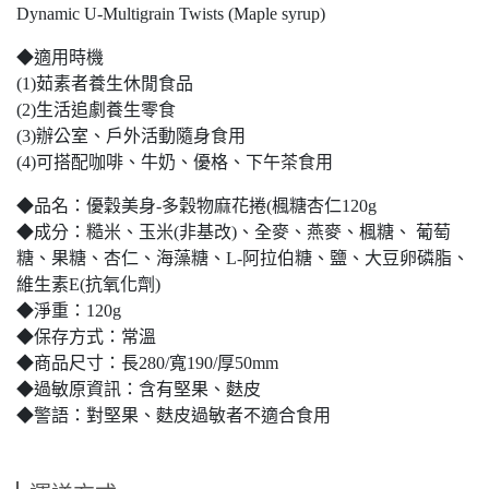
Dynamic U-Multigrain Twists (Maple syrup)
◆適用時機
(1)茹素者養生休閒食品
(2)生活追劇養生零食
(3)辦公室、戶外活動隨身食用
(4)可搭配咖啡、牛奶、優格、下午茶食用
◆品名：優穀美身-多穀物麻花捲(楓糖杏仁120g
◆成分：糙米、玉米(非基改)、全麥、燕麥、楓糖、 葡萄
糖、果糖、杏仁、海藻糖、L-阿拉伯糖、鹽、大豆卵磷脂、
維生素E(抗氧化劑)
◆淨重：120g
◆保存方式：常溫
◆商品尺寸：長280/寬190/厚50mm
◆過敏原資訊：含有堅果、麩皮
◆警語：對堅果、麩皮過敏者不適合食用