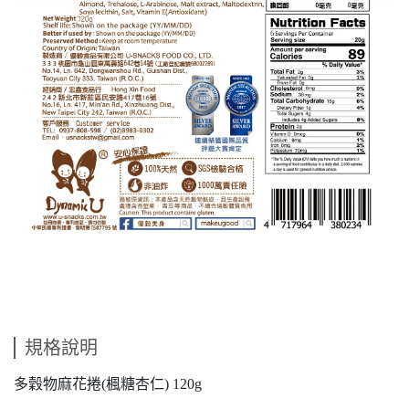
規格說明
多穀物麻花捲(楓糖杏仁) 120g