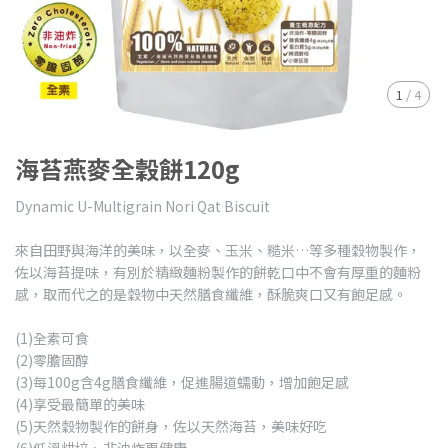
1
/
4
海苔燕麥全穀餅120g
Dynamic U-Multigrain Nori Qat Biscuit
來自田野與海洋的美味，以全麥、玉米、糙米…等多種穀物製作，
佐以海苔提味，有別於精緻麵粉製作的餅乾口中不會有厚重的麵粉
感，取而代之的是穀物中天然膳食纖維，酥脆爽口又有飽足感。
(1)全素可食
(2)零膽固醇
(3)每100g含4g膳食纖維，促進腸道蠕動，增加飽足感
(4)享受最簡單的美味
(5)天然穀物製作的餅身，佐以天然海苔，美味好吃