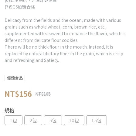
(6)低溫烘培、非油炸更健康
(7)SGS檢驗合格
Delicacy from the fields and the ocean, made with various
grains such as whole wheat, corn, brown rice, etc.,
supplemented with seaweed to enhance the flavor, which is
different from delicate flour cookies
There will be no thick flour in the mouth. Instead, it is
replaced by natural dietary fiber in the grain, which is crisp
and refreshing and Satiety.
優穀食品
NT$156
NT$165
規格
1包
2包
5包
10包
15包