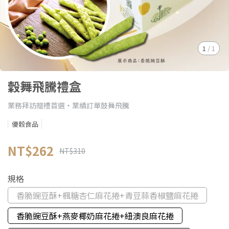
1
/
1
穀舞飛騰禮盒
業務拜訪贈禮首選‧業績訂單鼓舞飛騰
優穀食品
NT$262
NT$310
規格
香脆豌豆酥+楓糖杏仁麻花捲+青豆蒜香椒鹽麻花捲
香脆豌豆酥+燕麥椰奶麻花捲+紐澳良麻花捲